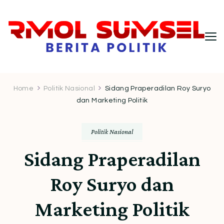
RMOL Sumsel – Wawasan Politik
Informasi politik Indonesia terkini dengan
pendekatan kritis dan berimbang.
Indonesia untuk Pembaca Kritis
Home
Politik Nasional
Sidang Praperadilan Roy Suryo
dan Marketing Politik
Politik Nasional
Sidang Praperadilan
Roy Suryo dan
Marketing Politik