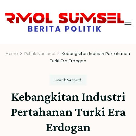
RMOL Sumsel – Wawasan Politik
Informasi politik Indonesia terkini dengan
pendekatan kritis dan berimbang.
Indonesia untuk Pembaca Kritis
Home
Politik Nasional
Kebangkitan Industri Pertahanan
Turki Era Erdogan
Politik Nasional
Kebangkitan Industri
Pertahanan Turki Era
Erdogan