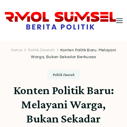
RMOL Sumsel – Wawasan Politik
Informasi politik Indonesia terkini dengan
pendekatan kritis dan berimbang.
Indonesia untuk Pembaca Kritis
Home
Politik Daerah
Konten Politik Baru: Melayani
Warga, Bukan Sekadar Berkuasa
Politik Daerah
Konten Politik Baru:
Melayani Warga,
Bukan Sekadar