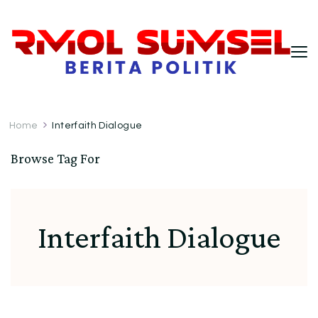
RMOL Sumsel – Wawasan Politik
Informasi politik Indonesia terkini dengan
pendekatan kritis dan berimbang.
Indonesia untuk Pembaca Kritis
Home
Interfaith Dialogue
Browse Tag For
Interfaith Dialogue