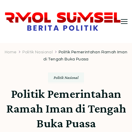
RMOL Sumsel – Wawasan Politik
Informasi politik Indonesia terkini dengan
pendekatan kritis dan berimbang.
Indonesia untuk Pembaca Kritis
Home
Politik Nasional
Politik Pemerintahan Ramah Iman
di Tengah Buka Puasa
Politik Nasional
Politik Pemerintahan
Ramah Iman di Tengah
Buka Puasa