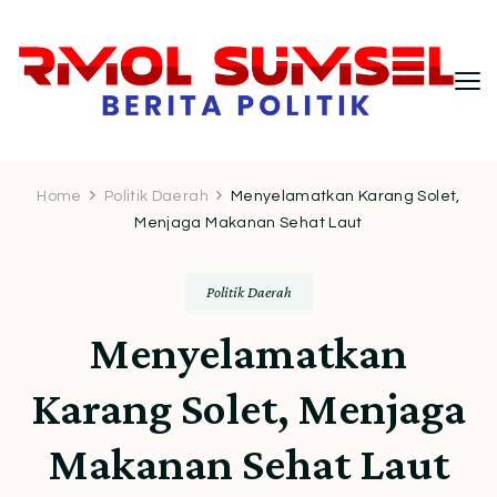
RMOL Sumsel – Wawasan Politik
Informasi politik Indonesia terkini dengan
pendekatan kritis dan berimbang.
Indonesia untuk Pembaca Kritis
Home
Politik Daerah
Menyelamatkan Karang Solet,
Menjaga Makanan Sehat Laut
Politik Daerah
Menyelamatkan
Karang Solet, Menjaga
Makanan Sehat Laut