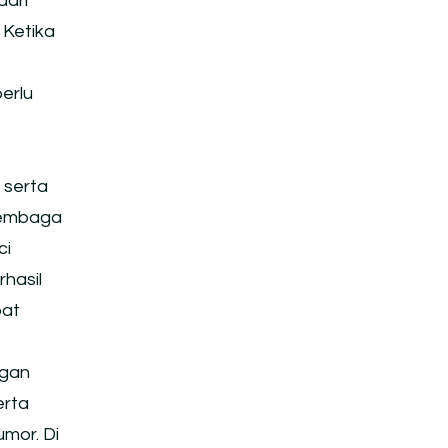
dari
 Ketika
erlu
 serta
 lembaga
ci
hasil
pat
ngan
erta
mor. Di