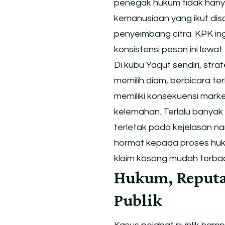
penegak hukum tidak hanya
kemanusiaan yang ikut diso
penyeimbang citra. KPK ingi
konsistensi pesan ini lewat
Di kubu Yaqut sendiri, st
memilih diam, berbicara ter
memiliki konsekuensi market
kelemahan. Terlalu banyak 
terletak pada kejelasan n
hormat kepada proses huk
klaim kosong mudah terba
Hukum, Reputa
Publik