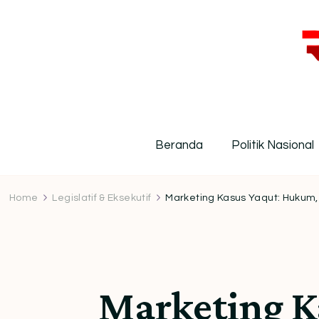
R
Inf
Beranda
Politik Nasional
Home
Legislatif & Eksekutif
Marketing Kasus Yaqut: Hukum, C
Marketing K