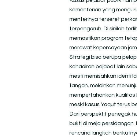
Kasus pejabat publik hampi
kementerian yang mengurus
menterinya terseret perka
terpengaruh. Di sinilah te
memastikan program tetap 
merawat kepercayaan jam
Strategi bisa berupa pelap
kehadiran pejabat lain seb
mesti memisahkan identitas 
tangan, melainkan menunju
mempertahankan kualitas l
meski kasus Yaqut terus ber
Dari perspektif penegak 
bukti di meja persidangan.
rencana langkah berikutny