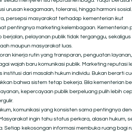
r selalu menyeret isu reputasi lembaga. Yaqut berasal 
i urusan keagamaan, toleransi, hingga harmoni sosial.
ra, persepsi masyarakat terhadap kementerian ikut
rlihat pentingnya marketing kelembagaan. Kementerian p
berjalan, pelayanan publik tidak terganggu, sekaligus
aah maupun masyarakat luas.
oran kinerja rutin yang transparan, penguatan layanan,
agai wajah baru komunikasi publik. Marketing reputasi
institusi dari masalah hukum individu. Bukan berarti cu
kkan bahwa sistem tetap bekerja. Bila kementerian ber
ayanan, kepercayaan publik berpeluang pulih lebih ce
gulir.
hukum, komunikasi yang konsisten sama pentingnya de
 Masyarakat ingin tahu status perkara, alasan hukum, s
a. Setiap kekosongan informasi membuka ruang bagi ru