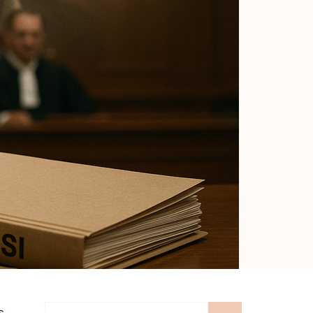
Cari
s