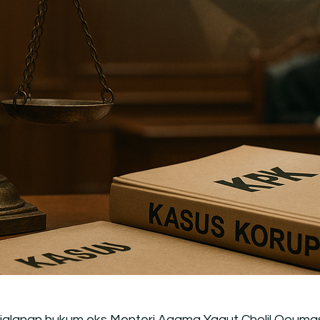
jalanan hukum eks Menteri Agama Yaqut Cholil Qouma