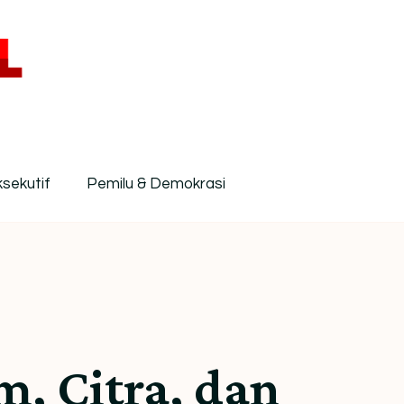
donesia untuk Pembaca Kritis
tis dan berimbang.
ksekutif
Pemilu & Demokrasi
, Citra, dan