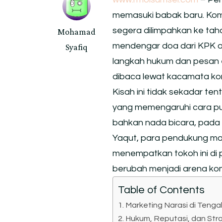
memasuki babak baru. Kom
segera dilimpahkan ke taha
Mohamad
mendengar doa dari KPK ag
Syafiq
langkah hukum dan pesan e
dibaca lewat kacamata komu
Kisah ini tidak sekadar ten
yang memengaruhi cara publ
bahkan nada bicara, pada 
Yaqut, para pendukung ma
menempatkan tokoh ini di p
berubah menjadi arena kom
Table of Contents
Marketing Narasi di Teng
Hukum, Reputasi, dan Stra