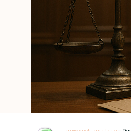
www.rmolsumsel.com
– Per