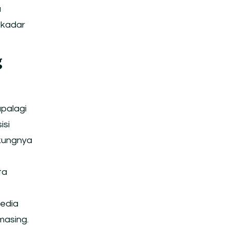
u
ekadar
g
apalagi
isi
ukungnya
ta
Media
masing.