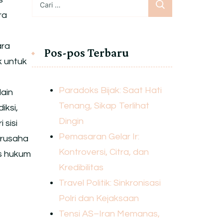
untuk:
ra
ara
Pos-pos Terbaru
k untuk
Paradoks Bijak: Saat Hati
lain
Tenang, Sikap Terlihat
iksi,
Dingin
 sisi
Pemasaran Gelar Ir:
erusaha
Kontroversi, Citra, dan
us hukum
Kredibilitas
Travel Politik: Sinkronisasi
Polri dan Kejaksaan
Tensi AS–Iran Memanas,