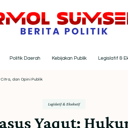
MOL Sumsel – Wawasan Politik In
ormasi politik Indonesia terkini dengan pendekatan kri
Politik Daerah
Kebijakan Publik
Legislatif & E
itra, dan Opini Publik
Legislatif & Eksekutif
asus Yaqut: Hukum