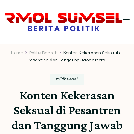
RMOL Sumsel – Wawasan Politik
Informasi politik Indonesia terkini dengan
pendekatan kritis dan berimbang.
Indonesia untuk Pembaca Kritis
Home
Politik Daerah
Konten Kekerasan Seksual di
Pesantren dan Tanggung Jawab Moral
Politik Daerah
Konten Kekerasan
Seksual di Pesantren
dan Tanggung Jawab