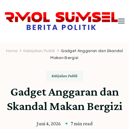
RMOL Sumsel – Wawasan Politik
Informasi politik Indonesia terkini dengan
pendekatan kritis dan berimbang.
Indonesia untuk Pembaca Kritis
Home
Kebijakan Publik
Gadget Anggaran dan Skandal
Makan Bergizi
Kebijakan Publik
Gadget Anggaran dan
Skandal Makan Bergizi
Juni 4, 2026
7 min read