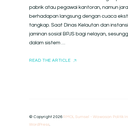
pabrik atau pegawai kantoran, namun jara
berhadapan langsung dengan cuaca ekstrem
tangkap. Saat Dinas Kelautan dan instan
jaminan sosial BPJS bagi nelayan, sesu
dalam sistem …
READ THE ARTICLE
© Copyright 2026
RMOL Sumsel - Wawasan Politik I
WordPress
.