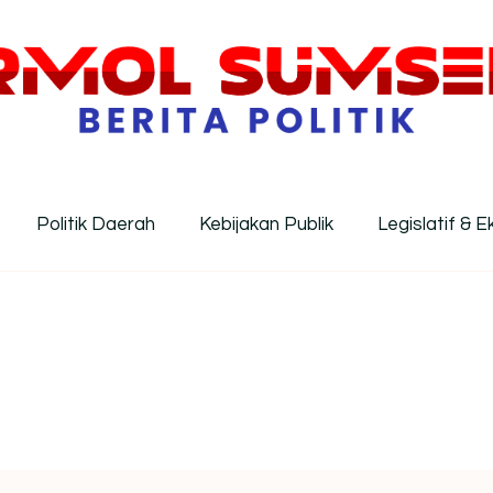
MOL Sumsel – Wawasan Politik In
ormasi politik Indonesia terkini dengan pendekatan kri
Politik Daerah
Kebijakan Publik
Legislatif & E