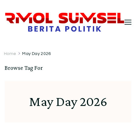
RMOL Sumsel – Wawasan Politik
Informasi politik Indonesia terkini dengan
pendekatan kritis dan berimbang.
Indonesia untuk Pembaca Kritis
Home
May Day 2026
Browse Tag For
May Day 2026