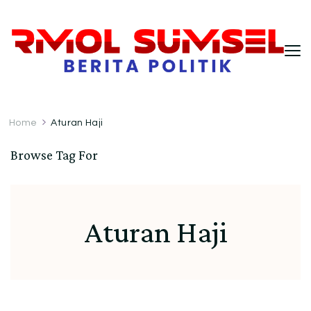
RMOL Sumsel – Wawasan Politik
Informasi politik Indonesia terkini dengan
pendekatan kritis dan berimbang.
Indonesia untuk Pembaca Kritis
Home
Aturan Haji
Browse Tag For
Aturan Haji