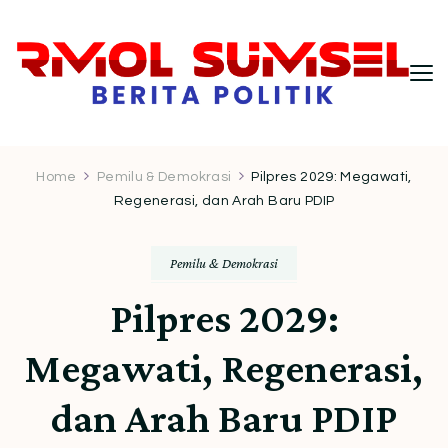
RMOL Sumsel – Wawasan Politik
Informasi politik Indonesia terkini dengan
pendekatan kritis dan berimbang.
Indonesia untuk Pembaca Kritis
Home
Pemilu & Demokrasi
Pilpres 2029: Megawati,
Regenerasi, dan Arah Baru PDIP
Pemilu & Demokrasi
Pilpres 2029:
Megawati, Regenerasi,
dan Arah Baru PDIP