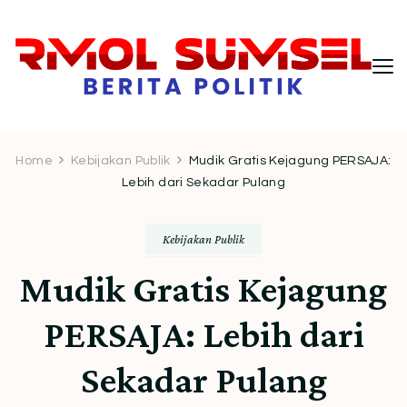
RMOL Sumsel – Wawasan Politik
Informasi politik Indonesia terkini dengan
pendekatan kritis dan berimbang.
Indonesia untuk Pembaca Kritis
Home
Kebijakan Publik
Mudik Gratis Kejagung PERSAJA:
Lebih dari Sekadar Pulang
Kebijakan Publik
Mudik Gratis Kejagung
PERSAJA: Lebih dari
Sekadar Pulang