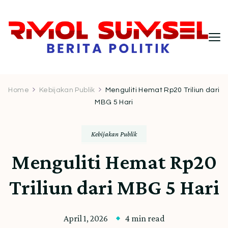
RMOL Sumsel – Wawasan Politik
Informasi politik Indonesia terkini dengan
pendekatan kritis dan berimbang.
Indonesia untuk Pembaca Kritis
Home
Kebijakan Publik
Menguliti Hemat Rp20 Triliun dari
MBG 5 Hari
Kebijakan Publik
Menguliti Hemat Rp20
Triliun dari MBG 5 Hari
April 1, 2026
4 min read