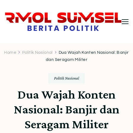
RMOL Sumsel – Wawasan Politik
Informasi politik Indonesia terkini dengan
pendekatan kritis dan berimbang.
Indonesia untuk Pembaca Kritis
Home
Politik Nasional
Dua Wajah Konten Nasional: Banjir
dan Seragam Militer
Politik Nasional
Dua Wajah Konten
Nasional: Banjir dan
Seragam Militer