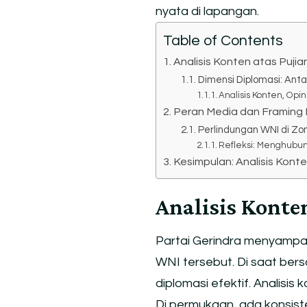
nyata di lapangan.
Table of Contents
Analisis Konten atas Pujia
Dimensi Diplomasi: Antar
Analisis Konten, Op
Peran Media dan Framing 
Perlindungan WNI di Zon
Refleksi: Menghubun
Kesimpulan: Analisis Konte
Analisis Konte
Partai Gerindra menyampa
WNI tersebut. Di saat be
diplomasi efektif. Analisi
Di permukaan, ada konsiste