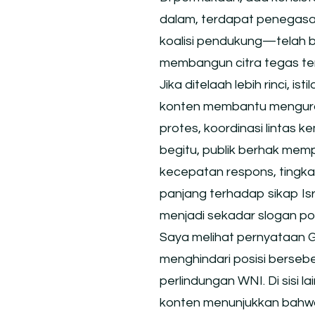
dalam, terdapat penegas
koalisi pendukung—telah 
membangun citra tegas terh
Jika ditelaah lebih rinci, i
konten membantu mengurai
protes, koordinasi lintas k
begitu, publik berhak memp
kecepatan respons, tingka
panjang terhadap sikap Isra
menjadi sekadar slogan poli
Saya melihat pernyataan Ger
menghindari posisi berseb
perlindungan WNI. Di sisi 
konten menunjukkan bahwa p