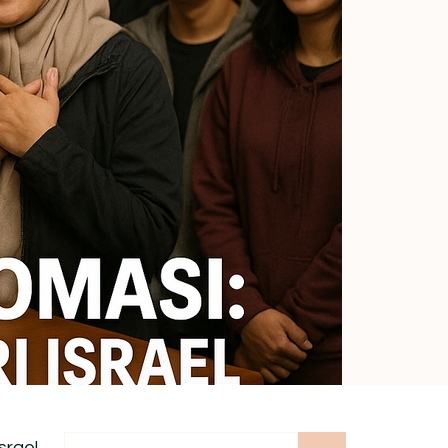
Cari
srael