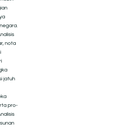
ian
aya
 negara.
nalisis
r, nota
i
i
gka
i jatuh
eka
rta pro-
nalisis
usunan