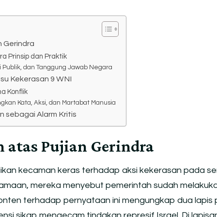
n Gerindra
a Prinsip dan Praktik
ini Publik, dan Tanggung Jawab Negara
Isu Kekerasan 9 WNI
a Konflik
gkan Kata, Aksi, dan Martabat Manusia
n sebagai Alarm Kritis
n atas Pujian Gerindra
ikan kecaman keras terhadap aksi kekerasan pada se
rsamaan, mereka menyebut pemerintah sudah melakuk
s konten terhadap pernyataan ini mengungkap dua lapis 
nsi sikap mengecam tindakan represif Israel. Di lapisan