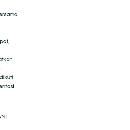
 bersama
epat,
atkan
n
iikuti
entasi
WNI